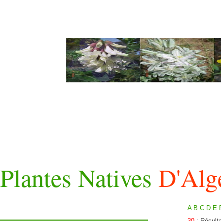
Plantes Natives
D'Alg
A
B
C
D
E
30
: Résult