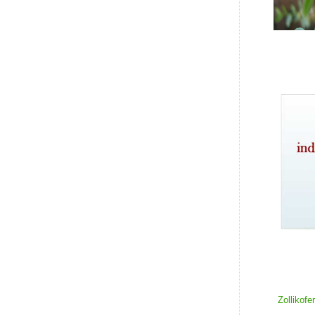
Zollikofe