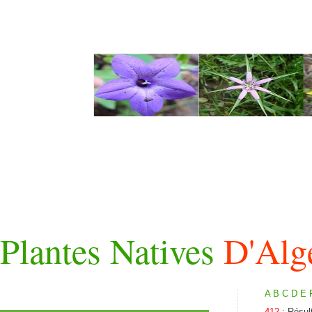
Plantes Natives
D'Alg
A
B
C
D
E
412
: Résul