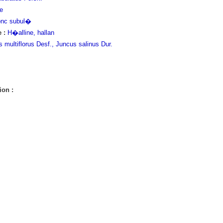
e
onc subul�
 :
H�alline, hallan
 multiflorus Desf., Juncus salinus Dur.
ion :