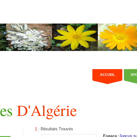
ACCUEIL
SP
ves
D'Algérie
1
: Résultats Trouvés
Espece :
Juncus su