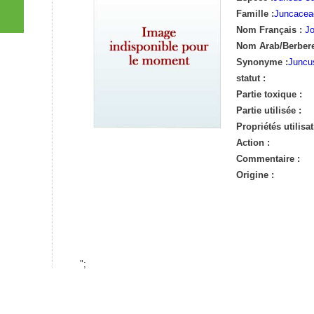
Famille :
Juncacea
Nom Français :
J
Nom Arab/Berbere
Synonyme :
Juncus
statut :
Partie toxique :
Partie utilisée :
Propriétés utilisat
Action :
Commentaire :
Origine :
";