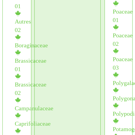
01
Poaceae
01
Autres
02
Poaceae
02
Boraginaceae
Poaceae
Brassicaceae
03
01
Polygala
Brassicaceae
02
Polygon
Campanulaceae
Polypodi
Caprifoliaceae
Potamog