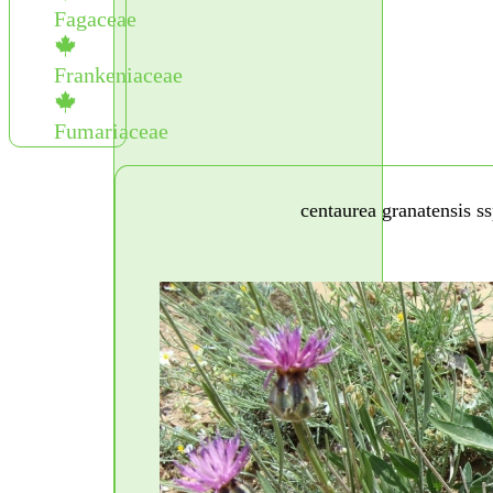
Fagaceae
Frankeniaceae
Fumariaceae
centaurea granatensis ss